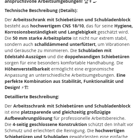
anspruchsvolle Arbeitsumgebungen!
🏆👨‍🍳
Technische Beschreibung (Details):
Der
Arbeitsschrank mit Schiebetüren und Schubladenblock
besteht aus
hochwertigem CNS 18/10
, das für seine
Hygiene,
Korrosionsbeständigkeit und Langlebigkeit
geschätzt wird.
Die
50 mm starke Arbeitsplatte
ist nicht nur extrem stabil,
sondern auch
schalldämmend unterfüttert
, um Vibrationen
und Geräusche zu minimieren. Die
Schubladen mit
Edelstahl-Auszügen
und die
doppelwandigen Schiebetüren
sorgen für eine besonders komfortable Handhabung. Die
Höhenverstellbarkeit
ermöglicht eine ergonomische
Anpassung an unterschiedliche Arbeitsumgebungen.
Eine
perfekte Kombination aus Stabilität, Funktionalität und
Design!
⚡🏗
Detaillierte Beschreibung:
Der
Arbeitsschrank mit Schiebetüren und Schubladenblock
ist eine
platzsparende und gleichzeitig großzügige
Aufbewahrungslösung
für professionelle Arbeitsbereiche.
Die
4-seitig geschlossene Konstruktion
schützt den Inhalt vor
Schmutz und erleichtert die Reinigung. Die
hochwertigen
Schiebetüren und Schubladen
gewährleisten eine einfache