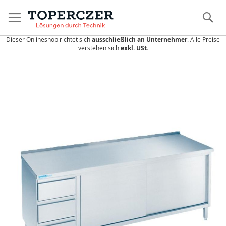
Direkt
zum
S
Inhalt
Dieser Onlineshop richtet sich
ausschließlich an Unternehmer
. Alle Preise
verstehen sich
exkl. USt.
Zum
Ende
der
Bildergalerie
springen