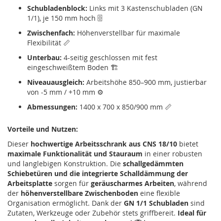
Schubladenblock:
Links mit 3 Kastenschubladen (GN
1/1), je 150 mm hoch 🗄
Zwischenfach:
Höhenverstellbar für maximale
Flexibilität 📏
Unterbau:
4-seitig geschlossen mit fest
eingeschweißtem Boden 🏗
Niveauausgleich:
Arbeitshöhe 850–900 mm, justierbar
von -5 mm / +10 mm ⚙
Abmessungen:
1400 x 700 x 850/900 mm 📏
Vorteile und Nutzen:
Dieser
hochwertige Arbeitsschrank aus CNS 18/10
bietet
maximale Funktionalität und Stauraum
in einer robusten
und langlebigen Konstruktion. Die
schallgedämmten
Schiebetüren und die integrierte Schalldämmung der
Arbeitsplatte
sorgen für
geräuscharmes Arbeiten
, während
der
höhenverstellbare Zwischenboden
eine flexible
Organisation ermöglicht. Dank der
GN 1/1 Schubladen
sind
Zutaten, Werkzeuge oder Zubehör stets griffbereit.
Ideal für