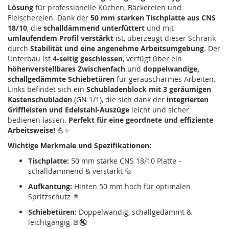
Lösung
für professionelle Küchen, Bäckereien und
Fleischereien. Dank der
50 mm starken Tischplatte aus CNS
18/10
, die
schalldämmend unterfüttert
und mit
umlaufendem Profil verstärkt
ist, überzeugt dieser Schrank
durch
Stabilität und eine angenehme Arbeitsumgebung
. Der
Unterbau ist
4-seitig geschlossen
, verfügt über ein
höhenverstellbares Zwischenfach
und
doppelwandige,
schallgedämmte Schiebetüren
für geräuscharmes Arbeiten.
Links befindet sich ein
Schubladenblock mit 3 geräumigen
Kastenschubladen
(GN 1/1), die sich dank der
integrierten
Griffleisten und Edelstahl-Auszüge
leicht und sicher
bedienen lassen.
Perfekt für eine geordnete und effiziente
Arbeitsweise!
💪✨
Wichtige Merkmale und Spezifikationen:
Tischplatte:
50 mm starke CNS 18/10 Platte –
schalldämmend & verstärkt 🔩
Aufkantung:
Hinten 50 mm hoch für optimalen
Spritzschutz 🚿
Schiebetüren:
Doppelwandig, schallgedämmt &
leichtgängig 🚪🔇