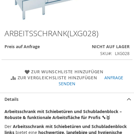
ARBEITSSCHRANK(LXG028)
Zum
Anfang
der
Preis auf Anfrage
NICHT AUF LAGER
Bildergalerie
SKU
LXG028
springen
ZUR WUNSCHLISTE HINZUFÜGEN
ZUR VERGLEICHSLISTE HINZUFÜGEN
ANFRAGE
SENDEN
Details
Arbeitsschrank mit Schiebetüren und Schubladenblock –
Robuste & funktionale Arbeitsfläche für Profis 🔧🥇
Der
Arbeitsschrank mit Schiebetüren und Schubladenblock
links
bietet eine
hochwertige, langlebige und hygienische