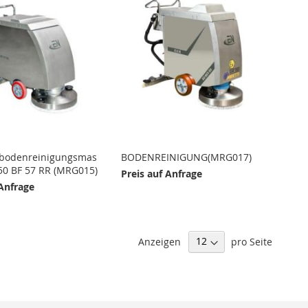
bodenreinigungsmas
BODENREINIGUNG(MRG017)
50 BF 57 RR (MRG015)
Preis auf Anfrage
 Anfrage
Anzeigen
pro Seite