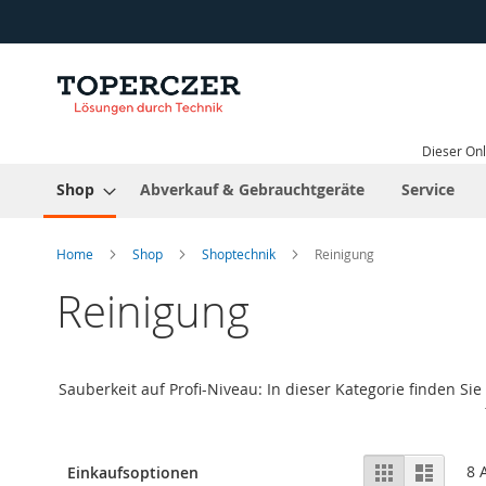
Direkt
zum
Inhalt
Dieser Onl
Shop
Abverkauf & Gebrauchtgeräte
Service
Home
Shop
Shoptechnik
Reinigung
Reinigung
Sauberkeit auf Profi-Niveau: In dieser Kategorie finden 
Ansicht
Raster
Liste
8
A
Einkaufsoptionen
als