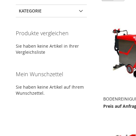
KATEGORIE
Produkte vergleichen
Sie haben keine Artikel in Ihrer
Vergleichsliste
Mein Wunschzettel
Sie haben keine Artikel auf Ihrem
Wunschzettel.
BODENREINIGU
Preis auf Anfra
Nicht
Nicht
Nicht
Nicht
auf
auf
auf
auf
Lager
Lager
Lager
Lager
ZUR
ZUR
ZUR
ZUR