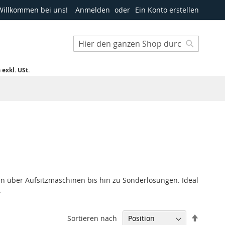
Willkommen bei uns!
Anmelden
Ein Konto erstellen
Suche
Suche
h
exkl. USt.
en über Aufsitzmaschinen bis hin zu Sonderlösungen. Ideal
.
In
Sortieren nach