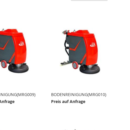
absteig
Reihenf
INIGUNG(MRG009)
BODENREINIGUNG(MRG010)
 Anfrage
Preis auf Anfrage