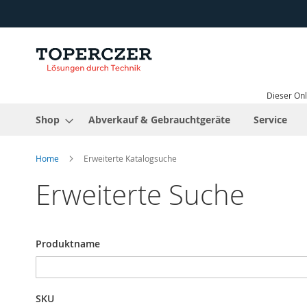
Direkt
zum
Inhalt
Dieser Onl
Shop
Abverkauf & Gebrauchtgeräte
Service
Home
Erweiterte Katalogsuche
Erweiterte Suche
Sucheinstellungen
Produktname
SKU