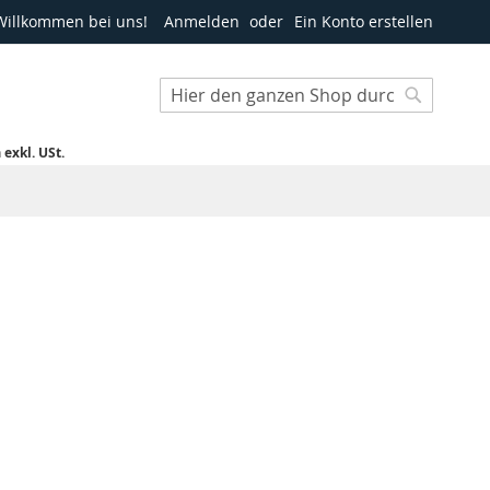
Willkommen bei uns!
Anmelden
Ein Konto erstellen
Suche
Suche
h
exkl. USt.