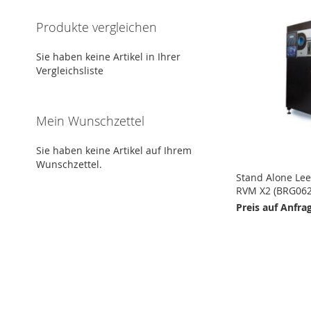
Produkte vergleichen
Sie haben keine Artikel in Ihrer
Vergleichsliste
Mein Wunschzettel
Sie haben keine Artikel auf Ihrem
Wunschzettel.
Stand Alone Le
RVM X2 (BRG062
Preis auf Anfra
Nicht
Nicht
auf
auf
Lager
Lager
ZUR
ZUR
WUNSCHLISTE
ZUR
WUNSCHLISTE
ZUR
ANFRAGE
ANFRAGE
HINZUFÜGEN
VERGLEICHSLISTE
HINZUFÜGEN
VERGLEICHSLISTE