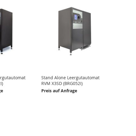
ergutautomat
Stand Alone Leergutautomat
I)
RVM X3SD (BRG052I)
ge
Preis auf Anfrage