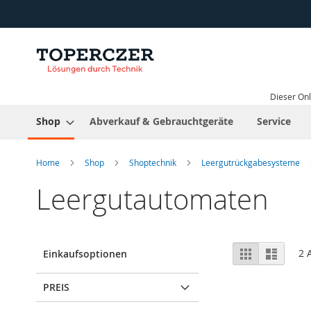
Direkt
zum
Inhalt
Dieser Onl
Shop
Abverkauf & Gebrauchtgeräte
Service
Home
Shop
Shoptechnik
Leergutrückgabesysteme
Leergutautomaten
Ansicht
Raster
Liste
2
A
Einkaufsoptionen
als
PREIS