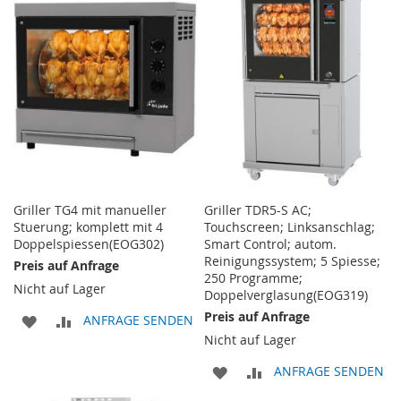
Griller TG4 mit manueller
Griller TDR5-S AC;
Stuerung; komplett mit 4
Touchscreen; Linksanschlag;
Doppelspiessen(EOG302)
Smart Control; autom.
Reinigungssystem; 5 Spiesse;
Preis auf Anfrage
250 Programme;
Nicht auf Lager
Doppelverglasung(EOG319)
Preis auf Anfrage
ZUR
ZUR
ANFRAGE SENDEN
Nicht auf Lager
WUNSCHLISTE
VERGLEICHSLISTE
ZUR
ZUR
ANFRAGE SENDEN
HINZUFÜGEN
HINZUFÜGEN