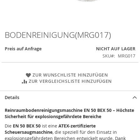
BODENREINIGUNG(MRG017)
Zum
Anfang
der
Preis auf Anfrage
NICHT AUF LAGER
Bildergalerie
SKU
MRG017
springen
ZUR WUNSCHLISTE HINZUFÜGEN
ZUR VERGLEICHSLISTE HINZUFÜGEN
Details
Reinraumbodenreinigungsmaschine EN 50 BEX 50 – Höchste
Sicherheit für explosionsgefährdete Bereiche
Die
EN 50 BEX 50
ist eine
ATEX-zertifizierte
Scheuersaugmaschine
, die speziell für den Einsatz in
explosionsgefährdeten Bereichen entwickelt wurde. Dank