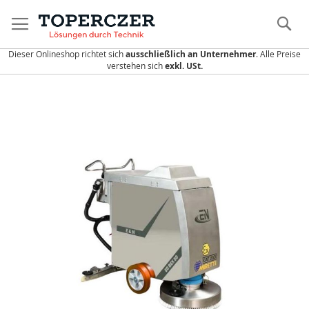
Direkt
zum
S
Inhalt
Dieser Onlineshop richtet sich
ausschließlich an Unternehmer
. Alle Preise
verstehen sich
exkl. USt.
Zum
Ende
der
Bildergalerie
springen