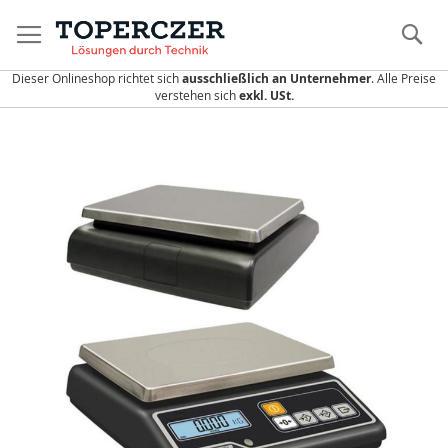
Direkt
zum
S
Inhalt
Dieser Onlineshop richtet sich
ausschließlich an Unternehmer
. Alle Preise
verstehen sich
exkl. USt.
Zum
Ende
der
Bildergalerie
springen