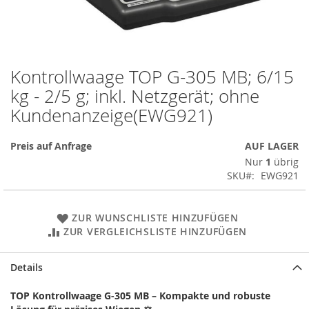
Kontrollwaage TOP G-305 MB; 6/15
Zum
Anfang
kg - 2/5 g; inkl. Netzgerät; ohne
der
Kundenanzeige(EWG921)
Bildergalerie
springen
Preis auf Anfrage
AUF LAGER
Nur
1
übrig
SKU
EWG921
ZUR WUNSCHLISTE HINZUFÜGEN
ZUR VERGLEICHSLISTE HINZUFÜGEN
Details
TOP Kontrollwaage G-305 MB – Kompakte und robuste