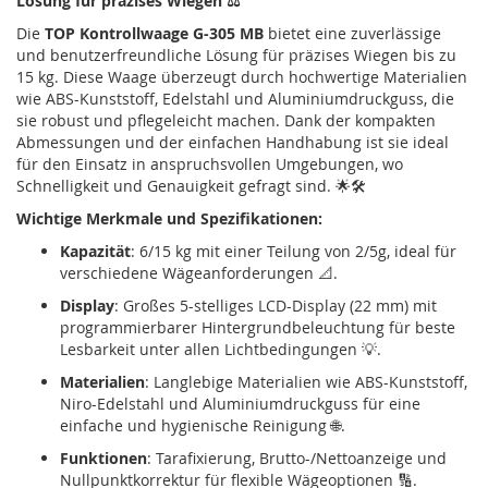
Lösung für präzises Wiegen ⚖️
Die
TOP Kontrollwaage G-305 MB
bietet eine zuverlässige
und benutzerfreundliche Lösung für präzises Wiegen bis zu
15 kg. Diese Waage überzeugt durch hochwertige Materialien
wie ABS-Kunststoff, Edelstahl und Aluminiumdruckguss, die
sie robust und pflegeleicht machen. Dank der kompakten
Abmessungen und der einfachen Handhabung ist sie ideal
für den Einsatz in anspruchsvollen Umgebungen, wo
Schnelligkeit und Genauigkeit gefragt sind. 🌟🛠️
Wichtige Merkmale und Spezifikationen:
Kapazität
:
6/15 kg mit einer Teilung von 2/5g
, ideal für
verschiedene Wägeanforderungen 📐.
Display
: Großes 5-stelliges LCD-Display (22 mm) mit
programmierbarer Hintergrundbeleuchtung für beste
Lesbarkeit unter allen Lichtbedingungen 💡.
Materialien
: Langlebige Materialien wie ABS-Kunststoff,
Niro-Edelstahl und Aluminiumdruckguss für eine
einfache und hygienische Reinigung 🌐.
Funktionen
: Tarafixierung, Brutto-/Nettoanzeige und
Nullpunktkorrektur für flexible Wägeoptionen 🔢.