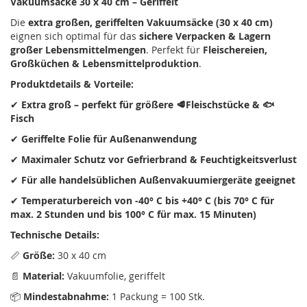
Vakuumsäcke 30 x 40 cm – Geriffelt
Die
extra großen, geriffelten Vakuumsäcke (30 x 40 cm)
eignen sich optimal für das
sichere Verpacken & Lagern
großer Lebensmittelmengen
. Perfekt für
Fleischereien,
Großküchen & Lebensmittelproduktion
.
Produktdetails & Vorteile:
✔
Extra groß – perfekt für größere 🥩Fleischstücke & 🐟
Fisch
✔
Geriffelte Folie für Außenanwendung
✔
Maximaler Schutz vor Gefrierbrand & Feuchtigkeitsverlust
✔
Für alle handelsüblichen Außenvakuumiergeräte geeignet
✔
Temperaturbereich von -40° C bis +40° C (bis 70° C für
max. 2 Stunden und bis 100° C für max. 15 Minuten)
Technische Details:
📏
Größe:
30 x 40 cm
📄
Material:
Vakuumfolie, geriffelt
📦
Mindestabnahme:
1 Packung = 100 Stk.