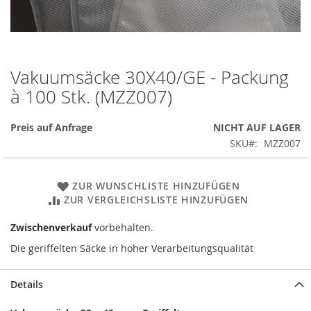
Vakuumsäcke 30X40/GE - Packung
Zum
Anfang
à 100 Stk. (MZZ007)
der
Bildergalerie
Preis auf Anfrage
NICHT AUF LAGER
springen
SKU
MZZ007
ZUR WUNSCHLISTE HINZUFÜGEN
ZUR VERGLEICHSLISTE HINZUFÜGEN
Zwischenverkauf
vorbehalten.
Die geriffelten Säcke in hoher Verarbeitungsqualität
Details