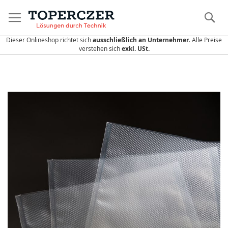
Direkt
zum
S
Inhalt
Dieser Onlineshop richtet sich
ausschließlich an Unternehmer
. Alle Preise
verstehen sich
exkl. USt.
Zum
Ende
der
Bildergalerie
springen