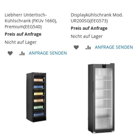
Liebherr Untertisch-
Displaykühlschrank Mod.
Kühlschrank (FKUv 1660),
UR200SG(EEG573)
Premium(EEG540)
Preis auf Anfrage
Preis auf Anfrage
Nicht auf Lager
Nicht auf Lager
ZUR
ZUR
ANFRAGE SENDEN
ZUR
ZUR
ANFRAGE SENDEN
WUNSCHLISTE
VERGLEICHSLISTE
WUNSCHLISTE
VERGLEICHSLISTE
HINZUFÜGEN
HINZUFÜGEN
HINZUFÜGEN
HINZUFÜGEN