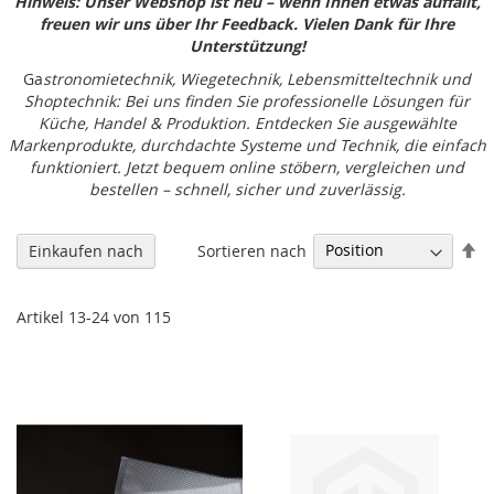
Hinweis: Unser Webshop ist neu – wenn Ihnen etwas auffällt,
freuen wir uns über Ihr Feedback. Vielen Dank für Ihre
Unterstützung!
Ga
stronomietechnik, Wiegetechnik, Lebensmitteltechnik und
Shoptechnik: Bei uns finden Sie professionelle Lösungen für
Küche, Handel & Produktion. Entdecken Sie ausgewählte
Markenprodukte, durchdachte Systeme und Technik, die einfach
funktioniert. Jetzt bequem online stöbern, vergleichen und
bestellen – schnell, sicher und zuverlässig.
In
Sortieren nach
Einkaufen nach
ab
Re
Artikel
13
-
24
von
115