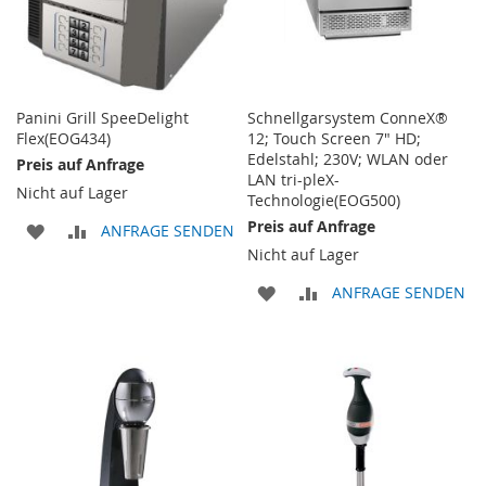
Panini Grill SpeeDelight
Schnellgarsystem ConneX®
Flex(EOG434)
12; Touch Screen 7" HD;
Edelstahl; 230V; WLAN oder
Preis auf Anfrage
LAN tri-pleX-
Nicht auf Lager
Technologie(EOG500)
Preis auf Anfrage
ZUR
ZUR
ANFRAGE SENDEN
Nicht auf Lager
WUNSCHLISTE
VERGLEICHSLISTE
ZUR
ZUR
ANFRAGE SENDEN
HINZUFÜGEN
HINZUFÜGEN
WUNSCHLISTE
VERGLEICHSLISTE
HINZUFÜGEN
HINZUFÜGEN