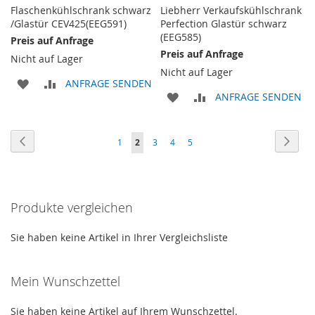
Flaschenkühlschrank schwarz
Liebherr Verkaufskühlschrank
/Glastür CEV425(EEG591)
Perfection Glastür schwarz
(EEG585)
Preis auf Anfrage
Preis auf Anfrage
Nicht auf Lager
Nicht auf Lager
ZUR
ZUR
ANFRAGE SENDEN
ZUR
ZUR
ANFRAGE SENDEN
WUNSCHLISTE
VERGLEICHSLISTE
WUNSCHLISTE
VERGLEICHSLISTE
HINZUFÜGEN
HINZUFÜGEN
Seite
Seite
Zurück
Seite
Weite
Seite
Sie
Seite
Seite
Seite
1
2
3
4
5
HINZUFÜGEN
HINZUFÜGEN
lesen
gerade
Produkte vergleichen
Seite
Sie haben keine Artikel in Ihrer Vergleichsliste
Mein Wunschzettel
Sie haben keine Artikel auf Ihrem Wunschzettel.