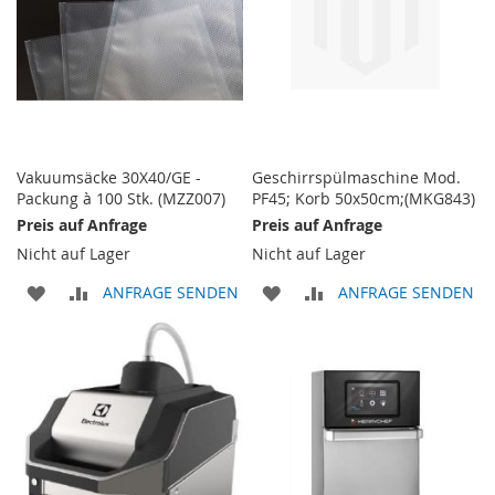
Vakuumsäcke 30X40/GE -
Geschirrspülmaschine Mod.
Packung à 100 Stk. (MZZ007)
PF45; Korb 50x50cm;(MKG843)
Preis auf Anfrage
Preis auf Anfrage
Nicht auf Lager
Nicht auf Lager
ZUR
ZUR
ZUR
ZUR
ANFRAGE SENDEN
ANFRAGE SENDEN
WUNSCHLISTE
VERGLEICHSLISTE
WUNSCHLISTE
VERGLEICHSLISTE
HINZUFÜGEN
HINZUFÜGEN
HINZUFÜGEN
HINZUFÜGEN