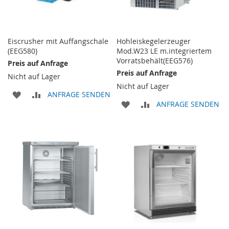
Eiscrusher mit Auffangschale
Hohleiskegelerzeuger
(EEG580)
Mod.W23 LE m.integriertem
Vorratsbehält(EEG576)
Preis auf Anfrage
Preis auf Anfrage
Nicht auf Lager
Nicht auf Lager
ZUR
ZUR
ANFRAGE SENDEN
ZUR
ZUR
ANFRAGE SENDEN
WUNSCHLISTE
VERGLEICHSLISTE
WUNSCHLISTE
VERGLEICHSLISTE
HINZUFÜGEN
HINZUFÜGEN
HINZUFÜGEN
HINZUFÜGEN