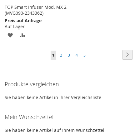
TOP Smart Infuser Mod. MX 2
(MVG090-2343362)
Preis auf Anfrage
Auf Lager
ZUR
ZUR
WUNSCHLISTE
VERGLEICHSLISTE
Seite
Seite
Weite
Sie
Seite
Seite
Seite
Seite
1
2
3
4
5
HINZUFÜGEN
HINZUFÜGEN
lesen
gerade
Produkte vergleichen
Seite
Sie haben keine Artikel in Ihrer Vergleichsliste
Mein Wunschzettel
Sie haben keine Artikel auf Ihrem Wunschzettel.