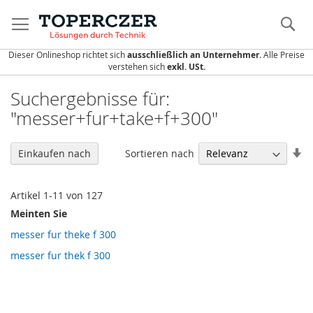
Direkt
zum
S
Inhalt
Dieser Onlineshop richtet sich
ausschließlich an Unternehmer
. Alle Preise
verstehen sich
exkl. USt.
Suchergebnisse für:
"messer+fur+take+f+300"
In
Sortieren nach
Einkaufen nach
au
Re
Artikel
1
-
11
von
127
Meinten Sie
messer fur theke f 300
messer fur thek f 300