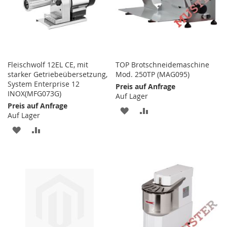
Fleischwolf 12EL CE, mit
TOP Brotschneidemaschine
starker Getriebeübersetzung,
Mod. 250TP (MAG095)
System Enterprise 12
Preis auf Anfrage
INOX(MFG073G)
Auf Lager
Preis auf Anfrage
ZUR
ZUR
Auf Lager
WUNSCHLISTE
VERGLEICHSLISTE
ZUR
ZUR
HINZUFÜGEN
HINZUFÜGEN
WUNSCHLISTE
VERGLEICHSLISTE
HINZUFÜGEN
HINZUFÜGEN