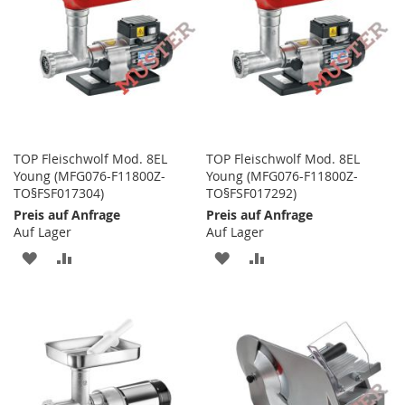
TOP Fleischwolf Mod. 8EL
TOP Fleischwolf Mod. 8EL
Young (MFG076-F11800Z-
Young (MFG076-F11800Z-
TO§FSF017304)
TO§FSF017292)
Preis auf Anfrage
Preis auf Anfrage
Auf Lager
Auf Lager
ZUR
ZUR
ZUR
ZUR
WUNSCHLISTE
VERGLEICHSLISTE
WUNSCHLISTE
VERGLEICHSLISTE
HINZUFÜGEN
HINZUFÜGEN
HINZUFÜGEN
HINZUFÜGEN