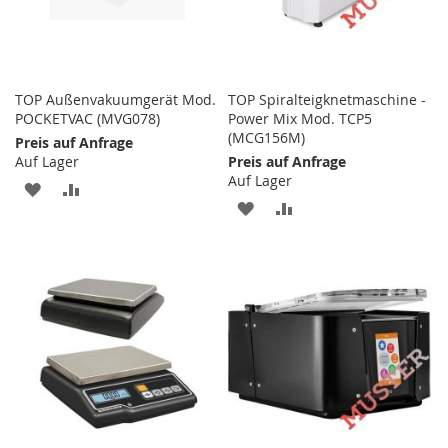
TOP Außenvakuumgerät Mod.
TOP Spiralteigknetmaschine -
POCKETVAC (MVG078)
Power Mix Mod. TCP5
(MCG156M)
Preis auf Anfrage
Auf Lager
Preis auf Anfrage
Auf Lager
ZUR
ZUR
ZUR
ZUR
WUNSCHLISTE
VERGLEICHSLISTE
WUNSCHLISTE
VERGLEICHSLISTE
HINZUFÜGEN
HINZUFÜGEN
HINZUFÜGEN
HINZUFÜGEN